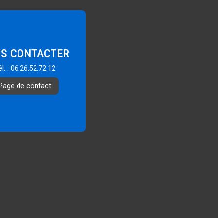
S CONTACTER
él. : 06.26.52.72.12
Page de contact