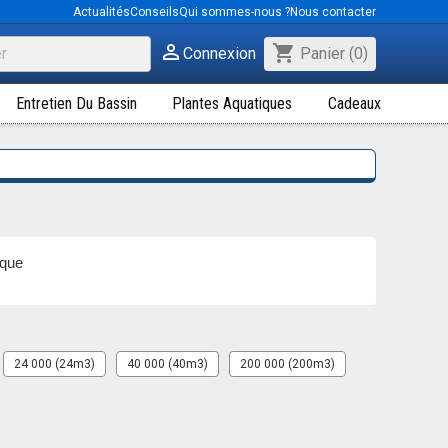
Actualités
Conseils
Qui sommes-nous ?
Nous contacter

shopping_cart
Connexion
Panier
(0)
Entretien Du Bassin
Plantes Aquatiques
Cadeaux
ique
24 000 (24m3)
40 000 (40m3)
200 000 (200m3)