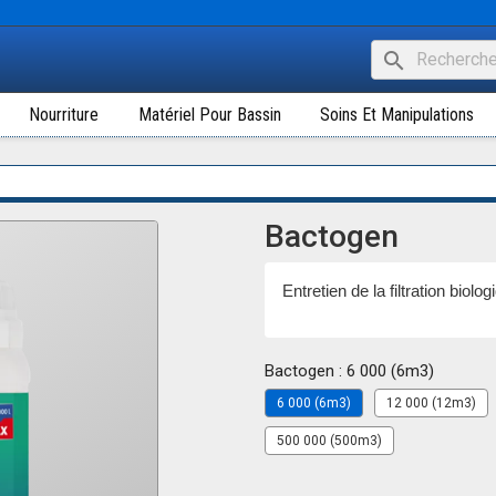
search
Nourriture
Matériel Pour Bassin
Soins Et Manipulations
Bactogen
Entretien de la filtration biolog
Bactogen : 6 000 (6m3)
6 000 (6m3)
12 000 (12m3)
500 000 (500m3)