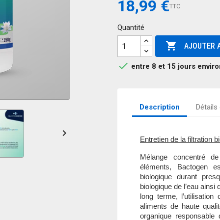
18,99 €
TTC
Quantité

AJOUTER A

entre 8 et 15 jours environ
Description
Détails

Entretien de la filtration 
Mélange concentré de 
éléments, Bactogen est
biologique durant pres
biologique de l’eau ainsi
long terme, l’utilisati
aliments de haute qualit
organique responsable