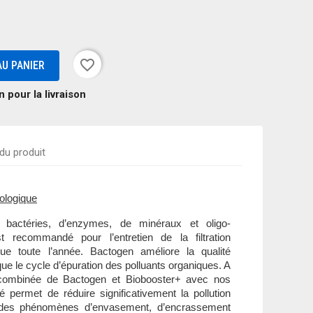
favorite_border
U PANIER
 pour la livraison
 du produit
biologique
bactéries, d’enzymes, de minéraux et oligo-
 recommandé pour l’entretien de la filtration
que toute l’année. Bactogen améliore la qualité
 que le cycle d’épuration des polluants organiques. A
on combinée de Bactogen et Biobooster+ avec nos
é permet de réduire significativement la pollution
 des phénomènes d’envasement, d’encrassement