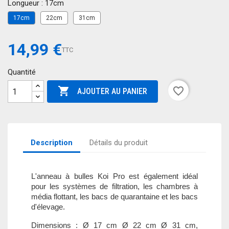
Longueur : 17cm
17cm
22cm
31cm
14,99 €
TTC
Quantité

favorite_border
AJOUTER AU PANIER
Description
Détails du produit
L'anneau à bulles Koi Pro est également idéal
pour les systèmes de filtration, les chambres à
média flottant, les bacs de quarantaine et les bacs
d'élevage.
Dimensions : Ø 17 cm Ø 22 cm Ø 31 cm,