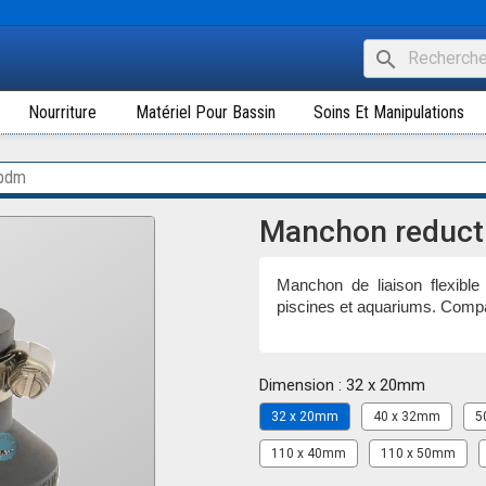
search
Nourriture
Matériel Pour Bassin
Soins Et Manipulations
epdm
Manchon reduct
Manchon de liaison flexible 
piscines et aquariums. Compat
Dimension : 32 x 20mm
32 x 20mm
40 x 32mm
5
110 x 40mm
110 x 50mm