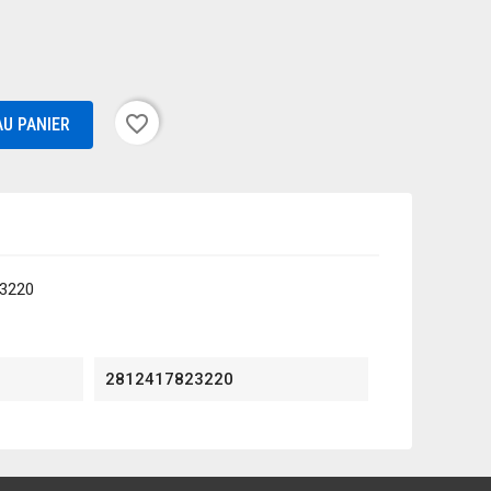
favorite_border
U PANIER
3220
2812417823220