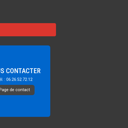
S CONTACTER
él. : 06.26.52.72.12
Page de contact