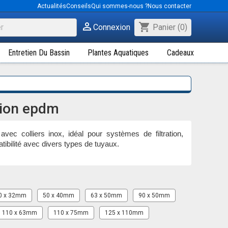
Actualités
Conseils
Qui sommes-nous ?
Nous contacter

shopping_cart
Connexion
Panier
(0)
Entretien Du Bassin
Plantes Aquatiques
Cadeaux
ion epdm
avec colliers inox, idéal pour systèmes de filtration,
ibilité avec divers types de tuyaux.
0 x 32mm
50 x 40mm
63 x 50mm
90 x 50mm
110 x 63mm
110 x 75mm
125 x 110mm