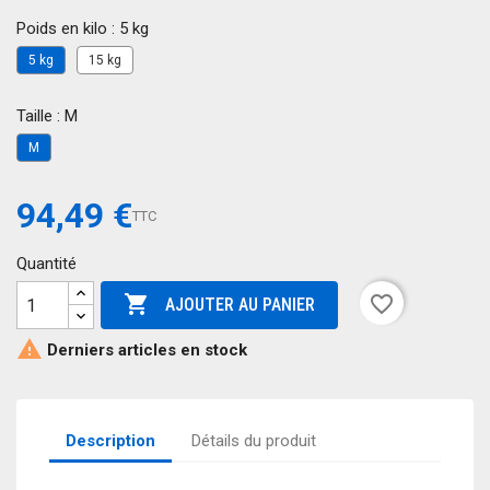
Poids en kilo : 5 kg
5 kg
15 kg
Taille : M
M
94,49 €
TTC
Quantité

favorite_border
AJOUTER AU PANIER

Derniers articles en stock
Description
Détails du produit