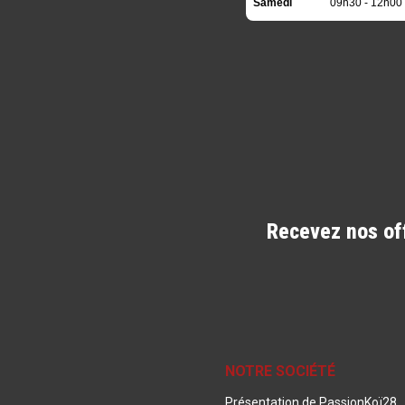
Samedi
09h30 - 12h00 
Dimanche
Fermé
Recevez nos of
NOTRE SOCIÉTÉ
Présentation de PassionKoï28