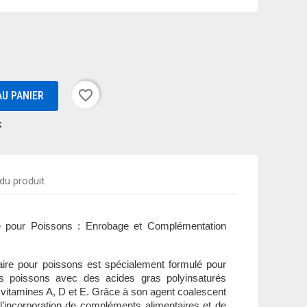
favorite_border
U PANIER
k
 du produit
e pour Poissons : Enrobage et Complémentation
ire pour poissons est spécialement formulé pour
vos poissons avec des acides gras polyinsaturés
s vitamines A, D et E. Grâce à son agent coalescent
e l’incorporation de compléments alimentaires et de