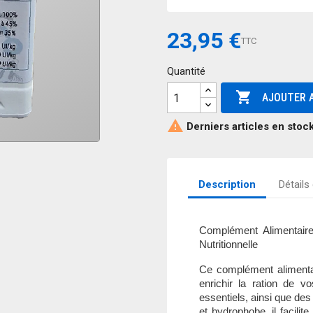
23,95 €
TTC
Quantité

AJOUTER A

Derniers articles en stoc
Description
Détails
Complément Alimentair
Nutritionnelle
Ce complément alimenta
enrichir la ration de 
essentiels, ainsi que de
et hydrophobe, il facilit