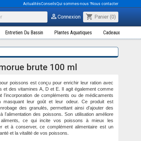
Actualités
Conseils
Qui sommes-nous ?
Nous contacter

shopping_cart
Connexion
Panier
(0)
Entretien Du Bassin
Plantes Aquatiques
Cadeaux
 morue brute 100 ml
our poissons est conçu pour enrichir leur ration avec
s et des vitamines A, D et E. Il agit également comme
tant l'incorporation de compléments ou de médicaments
en masquant leur goût et leur odeur. Ce produit est
l'enrobage des granulés, permettant ainsi d’ajouter des
à l'alimentation des poissons. Son utilisation améliore
 aliments, ce qui incite vos poissons à mieux les
r et à conserver, ce complément alimentaire est un
nté et la vitalité de vos poissons.