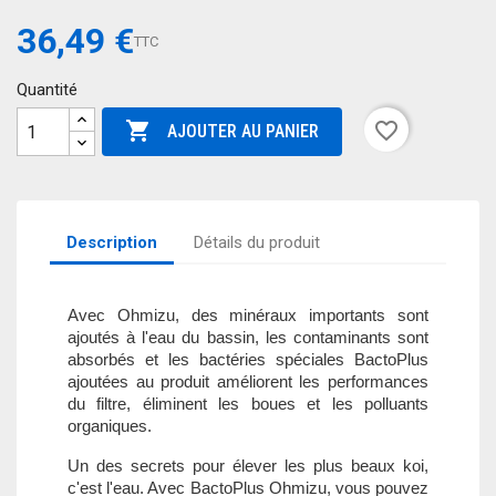
36,49 €
TTC
Quantité

favorite_border
AJOUTER AU PANIER
Description
Détails du produit
Avec Ohmizu, des minéraux importants sont
ajoutés à l'eau du bassin, les contaminants sont
absorbés et les bactéries spéciales BactoPlus
ajoutées au produit améliorent les performances
du filtre, éliminent les boues et les polluants
organiques.
Un des secrets pour élever les plus beaux koi,
c'est l'eau. Avec BactoPlus Ohmizu, vous pouvez