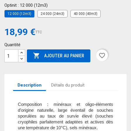
Optinit : 12 000 (12m3)
12 000 (12m3)
24 000 (24m3)
40 000 (40m3)
18,99 €
TTC
Quantité

favorite_border
AJOUTER AU PANIER
Description
Détails du produit
Composition : minéraux et oligo-éléments
d’origine naturelle, large éventail de souches
sporulées au taux de survie élevé (souches
cryophiles parfaitement adaptées et actives dès
une température de 10°C), sels minéraux.