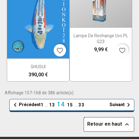
Lampe De Rechange Uvc PL
G23
9,99 €
favorite_border
favorite_border
SHUSUI
390,00 €
Affichage 157-168 de 386 article(s)
14


Précédent
Suivant
1
…
13
15
…
33

Retour en haut