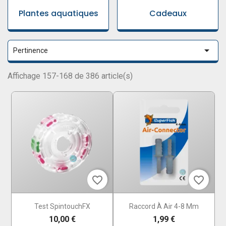
Plantes aquatiques
Cadeaux

Pertinence
Affichage 157-168 de 386 article(s)
favorite_border
favorite_border
Test SpintouchFX
Raccord À Air 4-8 Mm
10,00 €
1,99 €