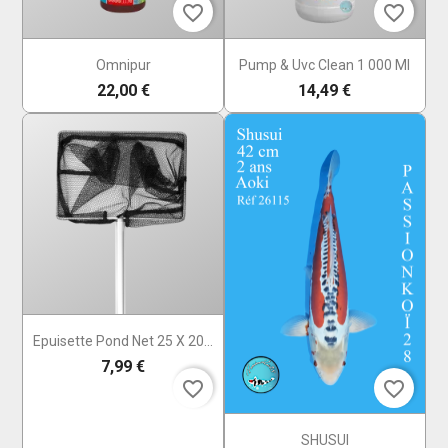
favorite_border
favorite_border
Omnipur
Pump & Uvc Clean 1 000 Ml
22,00 €
14,49 €
Epuisette Pond Net 25 X 20...
7,99 €
favorite_border
favorite_border
SHUSUI