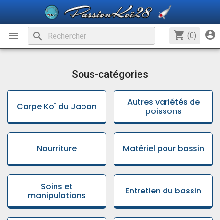
account_circle
shopping_cart

search
(0)
Sous-catégories
Autres variétés de
Carpe Koï du Japon
poissons
Nourriture
Matériel pour bassin
Soins et
Entretien du bassin
manipulations